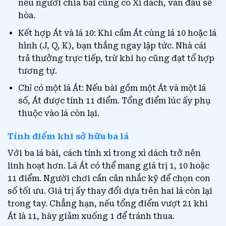
nếu người chia bài cũng có Xì dách, ván đấu sẽ
hòa.
Kết hợp Át và lá 10: Khi cầm Át cùng lá 10 hoặc lá
hình (J, Q, K), bạn thắng ngay lập tức. Nhà cái
trả thưởng trực tiếp, trừ khi họ cũng đạt tổ hợp
tương tự.
Chỉ có một lá Át: Nếu bài gồm một Át và một lá
số, Át được tính 11 điểm. Tổng điểm lúc ấy phụ
thuộc vào lá còn lại.
Tính điểm khi sở hữu ba lá
Với ba lá bài, cách tính xì trong xì dách trở nên
linh hoạt hơn. Lá Át có thể mang giá trị 1, 10 hoặc
11 điểm. Người chơi cần cân nhắc kỹ để chọn con
số tối ưu. Giá trị ấy thay đổi dựa trên hai lá còn lại
trong tay. Chẳng hạn, nếu tổng điểm vượt 21 khi
Át là 11, hãy giảm xuống 1 để tránh thua.