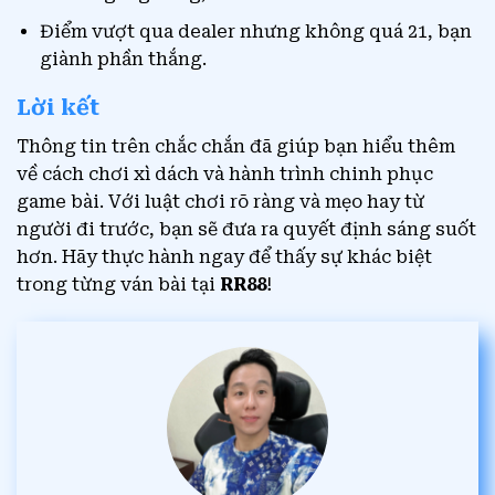
Điểm vượt qua dealer nhưng không quá 21, bạn
giành phần thắng.
Lời kết
Thông tin trên chắc chắn đã giúp bạn hiểu thêm
về cách chơi xì dách và hành trình chinh phục
game bài. Với luật chơi rõ ràng và mẹo hay từ
người đi trước, bạn sẽ đưa ra quyết định sáng suốt
hơn. Hãy thực hành ngay để thấy sự khác biệt
trong từng ván bài tại
RR88
!