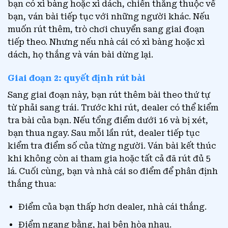
bạn có xì bàng hoặc xì dách, chiến thắng thuộc về
bạn, ván bài tiếp tục với những người khác. Nếu
muốn rút thêm, trò chơi chuyển sang giai đoạn
tiếp theo. Nhưng nếu nhà cái có xì bàng hoặc xì
dách, họ thắng và ván bài dừng lại.
Giai đoạn 2: quyết định rút bài
Sang giai đoạn này, bạn rút thêm bài theo thứ tự
từ phải sang trái. Trước khi rút, dealer có thể kiểm
tra bài của bạn. Nếu tổng điểm dưới 16 và bị xét,
bạn thua ngay.
Sau mỗi lần rút, dealer tiếp tục
kiểm tra điểm số của từng người. Ván bài kết thúc
khi không còn ai tham gia hoặc tất cả đã rút đủ 5
lá. Cuối cùng, bạn và nhà cái so điểm để phân định
thắng thua:
Điểm của bạn thấp hơn dealer, nhà cái thắng.
Điểm ngang bằng, hai bên hòa nhau.