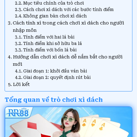
Mục tiêu chính của trò chơi
Cách chơi xì dách với các bước tính điểm
Không gian bàn chơi xì dách
Cách tính xì trong cách chơi xì dách cho người
nhập môn
Tính điểm với hai lá bài
Tính điểm khi sở hữu ba lá
Tính điểm với bốn lá bài
Hướng dẫn chơi xì dách dễ nắm bắt cho người
mới
Giai đoạn 1: khởi đầu ván bài
Giai đoạn 2: quyết định rút bài
Lời kết
Tổng quan về trò chơi xì dách