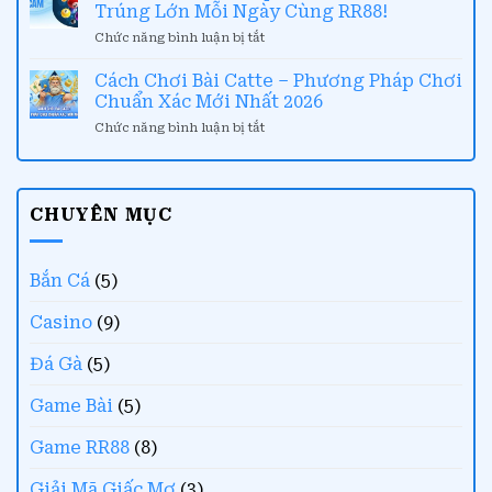
–
Với
Trúng Lớn Mỗi Ngày Cùng RR88!
Bí
Dealer
ở
Chức năng bình luận bị tắt
Kíp
Gợi
Lô
Bắt
Cảm
Câm
Cách Chơi Bài Catte – Phương Pháp Chơi
Lô
Là
Cực
Chuẩn Xác Mới Nhất 2026
Gì?
Đỉnh
ở
Chức năng bình luận bị tắt
Bí
Và
Cách
Kíp
Thắng
Chơi
Soi
Lớn
Bài
Cầu
Cùng
Catte
Đỉnh
RR88
CHUYÊN MỤC
–
Cao,
Phương
Trúng
Pháp
Lớn
Chơi
Bắn Cá
(5)
Mỗi
Chuẩn
Ngày
Xác
Cùng
Casino
(9)
Mới
RR88!
Nhất
Đá Gà
(5)
2026
Game Bài
(5)
Game RR88
(8)
Giải Mã Giấc Mơ
(3)