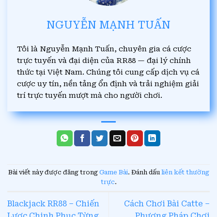
NGUYỄN MẠNH TUẤN
Tôi là Nguyễn Mạnh Tuấn, chuyên gia cá cược
trực tuyến và đại diện của RR88 — đại lý chính
thức tại Việt Nam. Chúng tôi cung cấp dịch vụ cá
cược uy tín, nền tảng ổn định và trải nghiệm giải
trí trực tuyến mượt mà cho người chơi.
Bài viết này được đăng trong
Game Bài
. Đánh dấu
liên kết thường
trực
.
Blackjack RR88 – Chiến
Cách Chơi Bài Catte –
Lược Chinh Phục Từng
Phương Pháp Chơi