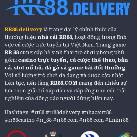
RR88 delivery
là trang đại lý chính thức của
thương hiệu
nhà cái RR88
, hoạt động trong lĩnh
vực cá cược trực tuyến tại Việt Nam. Trang game
RR 88
cung cấp hệ sinh thái trò chơi phong phú
gồm:
casino trực tuyến, cá cược thể thao, bắn
cá, slot nổ hũ, đá gà và game bài đổi thưởng
.
Với số lượng trò chơi đa dạng và được cập nhật
liên tục, nền tảng
RR88.COM
mang đến nhiều sự
lựa chọn giải trí hấp dẫn và đáp ứng nhu cầu trải
nghiệm của đông đảo người dùng hiện nay.
Hashtags: #rr88 #rr88delivery #nhacairr88
#rr88casino #rr_88 #rr88.com #rr88.com #linkrr88