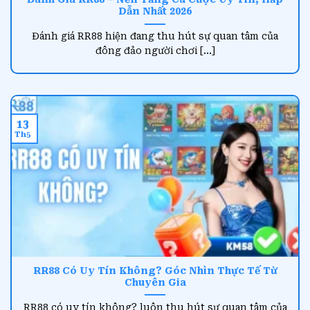
Dẫn Nhất 2026
Đánh giá RR88 hiện đang thu hút sự quan tâm của
đông đảo người chơi [...]
13
Th5
RR88 Có Uy Tín Không? Góc Nhìn Thực Tế Từ
Chuyên Gia
RR88 có uy tín không? luôn thu hút sự quan tâm của