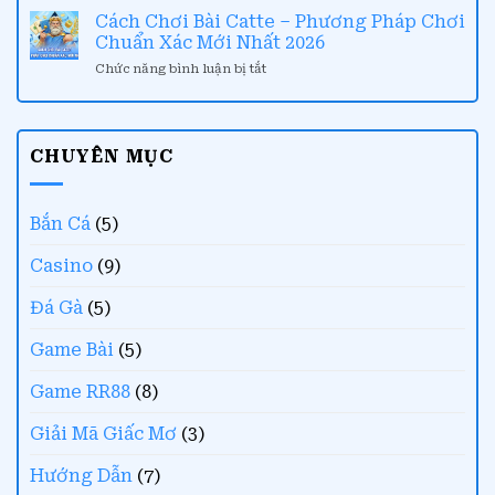
Cảm
Câm
Cách Chơi Bài Catte – Phương Pháp Chơi
Lô
Là
Cực
Chuẩn Xác Mới Nhất 2026
Gì?
Đỉnh
ở
Chức năng bình luận bị tắt
Bí
Và
Cách
Kíp
Thắng
Chơi
Soi
Lớn
Bài
Cầu
Cùng
Catte
Đỉnh
RR88
CHUYÊN MỤC
–
Cao,
Phương
Trúng
Pháp
Lớn
Chơi
Bắn Cá
(5)
Mỗi
Chuẩn
Ngày
Xác
Cùng
Casino
(9)
Mới
RR88!
Nhất
Đá Gà
(5)
2026
Game Bài
(5)
Game RR88
(8)
Giải Mã Giấc Mơ
(3)
Hướng Dẫn
(7)