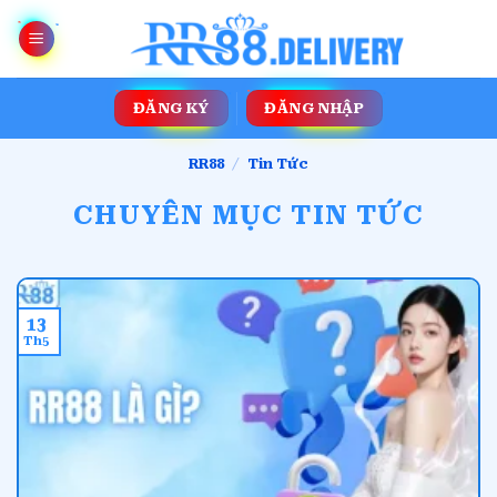
Bỏ
qua
nội
dung
ĐĂNG KÝ
ĐĂNG NHẬP
RR88
/
Tin Tức
CHUYÊN MỤC
TIN TỨC
13
Th5