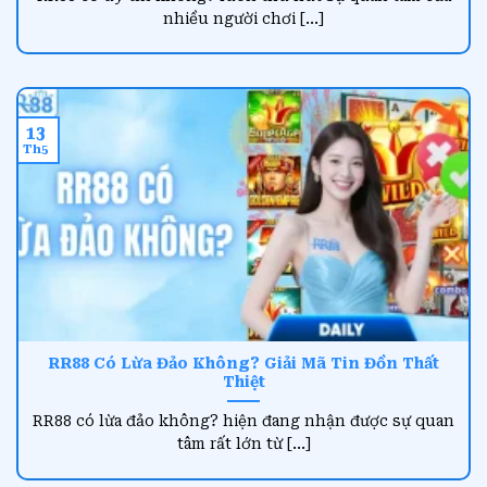
nhiều người chơi [...]
13
Th5
RR88 Có Lừa Đảo Không? Giải Mã Tin Đồn Thất
Thiệt
RR88 có lừa đảo không? hiện đang nhận được sự quan
tâm rất lớn từ [...]