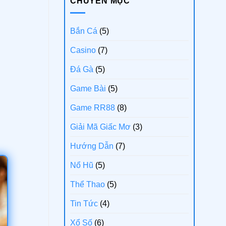
CHUYÊN MỤC
Lược
Bài
Chinh
Tại
Phục
RR88
Từng
Bắn Cá
(5)
Ván
Bài
Casino
(7)
Đầy
Hấp
Đá Gà
(5)
Dẫn
Game Bài
(5)
Game RR88
(8)
Giải Mã Giấc Mơ
(3)
Hướng Dẫn
(7)
Nổ Hũ
(5)
Thể Thao
(5)
Tin Tức
(4)
Xổ Số
(6)