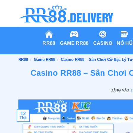
Bỏ
qua
nội
dung
RR88
GAME RR88
CASINO
NỔ HŨ
RR88
/
Game RR88
/
Casino RR88 – Sân Chơi Cờ Bạc Lý Tư
Casino RR88 – Sân Chơi 
ĐĂNG VÀO
1
12
Th5