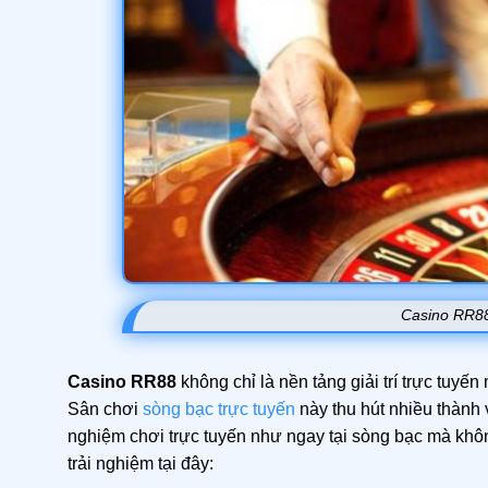
Casino RR88 
Casino RR88
không chỉ là nền tảng giải trí trực tuyến
Sân chơi
sòng bạc trực tuyến
này thu hút nhiều thành 
nghiệm chơi trực tuyến như ngay tại sòng bạc mà khôn
trải nghiệm tại đây: