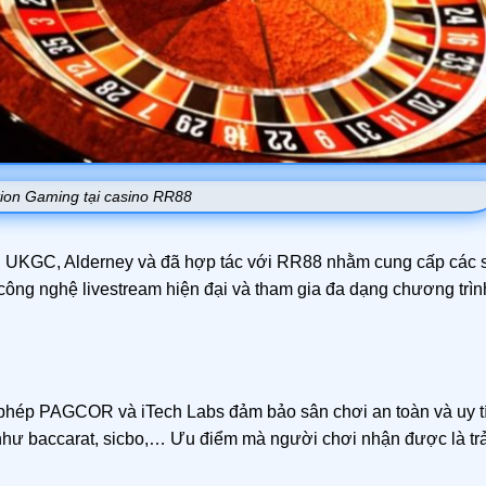
tion Gaming tại casino RR88
A, UKGC, Alderney và đã hợp tác với RR88 nhằm cung cấp các
công nghệ livestream hiện đại và tham gia đa dạng chương trì
p phép PAGCOR và iTech Labs đảm bảo sân chơi an toàn và uy tí
hư baccarat, sicbo,… Ưu điểm mà người chơi nhận được là tr