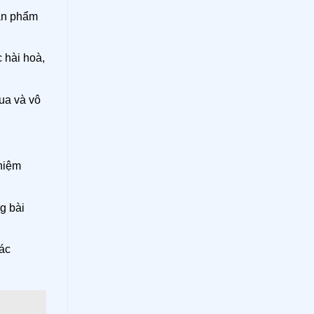
sản phẩm
 hài hoà,
ua và vô
ghiệm
g bài
ác