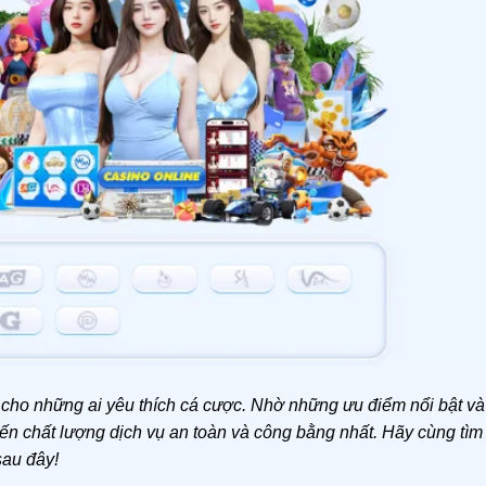
ng cho những ai yêu thích cá cược. Nhờ những ưu điểm nổi bật và
n chất lượng dịch vụ an toàn và công bằng nhất. Hãy cùng tìm
sau đây!