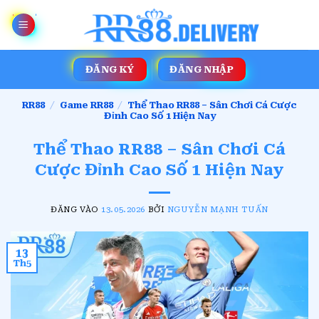
Bỏ
qua
nội
dung
ĐĂNG KÝ
ĐĂNG NHẬP
RR88
/
Game RR88
/
Thể Thao RR88 – Sân Chơi Cá Cược
Đỉnh Cao Số 1 Hiện Nay
Thể Thao RR88 – Sân Chơi Cá
Cược Đỉnh Cao Số 1 Hiện Nay
ĐĂNG VÀO
13.05.2026
BỞI
NGUYỄN MẠNH TUẤN
13
Th5