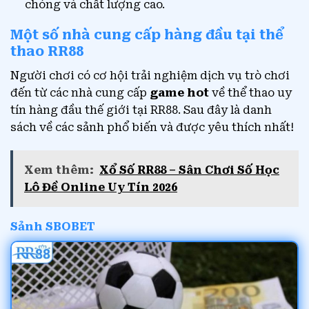
chóng và chất lượng cao.
Một số nhà cung cấp hàng đầu tại thể
thao RR88
Người chơi có cơ hội trải nghiệm dịch vụ trò chơi
đến từ các nhà cung cấp
game hot
về thể thao uy
tín hàng đầu thế giới tại RR88. Sau đây là danh
sách về các sảnh phổ biến và được yêu thích nhất!
Xem thêm:
Xổ Số RR88 – Sân Chơi Số Học
Lô Đề Online Uy Tín 2026
Sảnh SBOBET