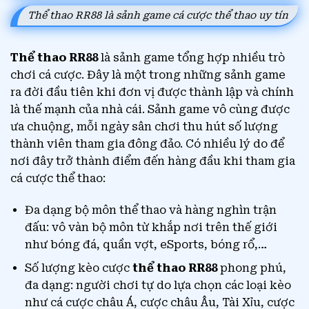
Thể thao RR88 là sảnh game cá cược thể thao uy tín
Thể thao RR88
là sảnh game tổng hợp nhiều trò
chơi cá cược. Đây là một trong những sảnh game
ra đời đầu tiên khi đơn vị được thành lập và chính
là thế mạnh của nhà cái.
Sảnh game vô cùng được
ưa chuộng, mỗi ngày sân chơi thu hút số lượng
thành viên tham gia đông đảo. Có nhiều lý do để
nơi đây trở thành điểm đến hàng đầu khi tham gia
cá cược thể thao:
Đa dạng bộ môn thể thao và hàng nghìn trận
đấu: vô vàn bộ môn từ khắp nơi trên thế giới
như bóng đá, quần vợt, eSports, bóng rổ,…
Số lượng kèo cược
thể thao RR88
phong phú,
đa dạng: người chơi tự do lựa chọn các loại kèo
như cá cược châu Á, cược châu Âu, Tài Xỉu, cược