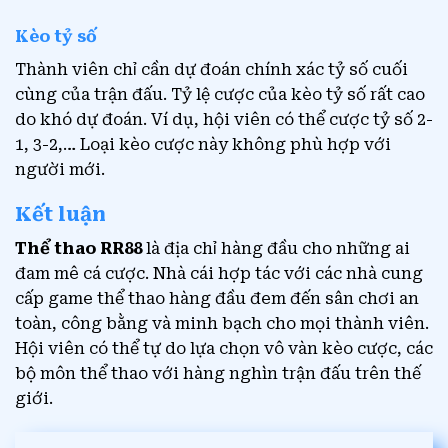
Kèo tỷ số
Thành viên chỉ cần dự đoán chính xác tỷ số cuối
cùng của trận đấu. Tỷ lệ cược của kèo tỷ số rất cao
do khó dự đoán. Ví dụ, hội viên có thể cược tỷ số 2-
1, 3-2,… Loại kèo cược này không phù hợp với
người mới.
Kết luận
Thể thao RR88
là địa chỉ hàng đầu cho những ai
đam mê cá cược. Nhà cái hợp tác với các nhà cung
cấp game thể thao hàng đầu đem đến sân chơi an
toàn, công bằng và minh bạch cho mọi thành viên.
Hội viên có thể tự do lựa chọn vô vàn kèo cược, các
bộ môn thể thao với hàng nghìn trận đấu trên thế
giới.