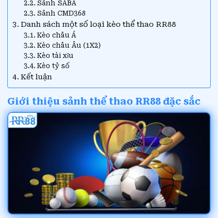
Sảnh SABA
Sảnh CMD368
Danh sách một số loại kèo thể thao RR88
Kèo châu Á
Kèo châu Âu (1X2)
Kèo tài xỉu
Kèo tỷ số
Kết luận
Giới thiệu sảnh thể thao RR88 đặc sắc